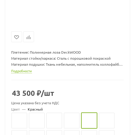
Плетение: Полимерная лоза DeckWOOD
Материал стойки/каркаса: Сталь с порошковой покраской
Материал подушки: Ткань мебельная, наполнитель холлофайбер
Размер гамака ДхШхВ, мм: 960 х 1300 х 710
Подробности
Размер подушки ДхШхВ, мм: 1000 х 1000 х 70
Вес гамака, кг: 15
Вес стойки, кг: 19,5
43 500
₽
/шт
Максимальная нагрузка, кг: 150
Цвет подушек может меняться
Цена указана без учета НДС
Цвет
—
Красный