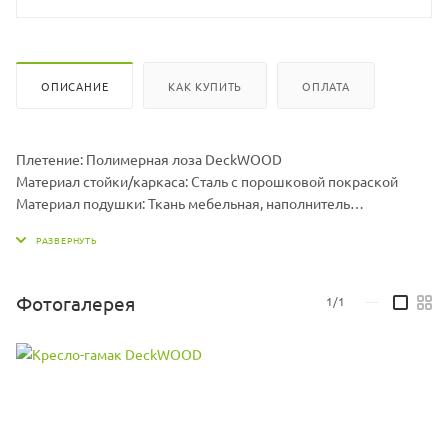
ОПИСАНИЕ
КАК КУПИТЬ
ОПЛАТА
Плетение: Полимерная лоза DeckWOOD
Материал стойки/каркаса: Сталь с порошковой покраской
Материал подушки: Ткань мебельная, наполнитель
холлофайбер
Размер гамака ДхШхВ, мм: 960 х 1300 х 710
Размер подушки ДхШхВ, мм: 1000 х 1000 х 70
Вес гамака, кг: 15
Фотогалерея
1/1
—
Вес стойки, кг: 19,5
Максимальная нагрузка, кг: 150
Цвет подушек может меняться