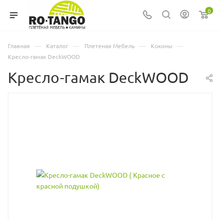
0
—
—
—
—
Главная
Каталог
Плетеная Мебель
Коконы
Кресло-гамак DeckWOOD
Кресло-гамак DeckWOOD