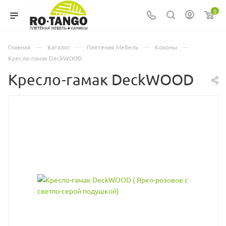
0
—
—
—
—
Главная
Каталог
Плетеная Мебель
Коконы
Кресло-гамак DeckWOOD
Кресло-гамак DeckWOOD