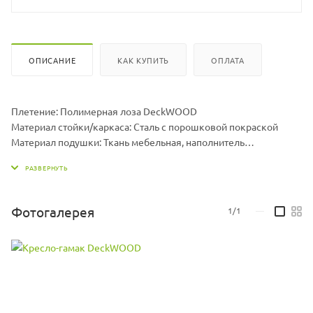
ОПИСАНИЕ
КАК КУПИТЬ
ОПЛАТА
Плетение: Полимерная лоза DeckWOOD
Материал стойки/каркаса: Сталь с порошковой покраской
Материал подушки: Ткань мебельная, наполнитель
холлофайбер
Размер гамака ДхШхВ, мм: 960 х 1300 х 710
Размер подушки ДхШхВ, мм: 1000 х 1000 х 70
Вес гамака, кг: 15
Фотогалерея
1/1
—
Вес стойки, кг: 19,5
Максимальная нагрузка, кг: 150
Цвет подушек может меняться