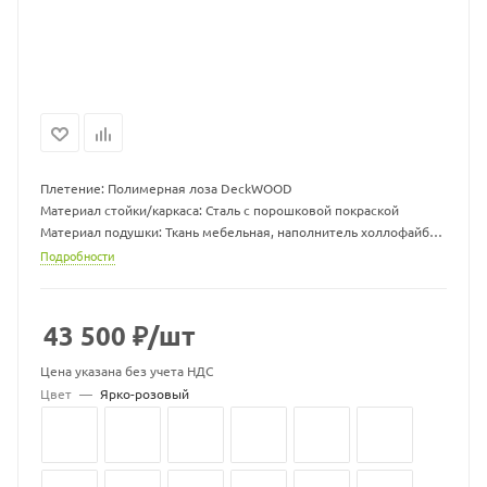
Плетение: Полимерная лоза DeckWOOD
Материал стойки/каркаса: Сталь с порошковой покраской
Материал подушки: Ткань мебельная, наполнитель холлофайбер
Размер гамака ДхШхВ, мм: 960 х 1300 х 710
Подробности
Размер подушки ДхШхВ, мм: 1000 х 1000 х 70
Вес гамака, кг: 15
Вес стойки, кг: 19,5
43 500
₽
/шт
Максимальная нагрузка, кг: 150
Цвет подушек может меняться
Цена указана без учета НДС
Цвет
—
Ярко-розовый