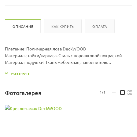
ОПИСАНИЕ
КАК КУПИТЬ
ОПЛАТА
Плетение: Полимерная лоза DeckWOOD
Материал стойки/каркаса: Сталь с порошковой покраской
Материал подушки: Ткань мебельная, наполнитель
холлофайбер
Размер гамака ДхШхВ, мм: 960 х 1300 х 710
Размер подушки ДхШхВ, мм: 1000 х 1000 х 70
Вес гамака, кг: 15
Фотогалерея
1/1
—
Вес стойки, кг: 19,5
Максимальная нагрузка, кг: 150
Цвет подушек может меняться