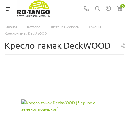
0
—
—
—
—
Главная
Каталог
Плетеная Мебель
Коконы
Кресло-гамак DeckWOOD
Кресло-гамак DeckWOOD