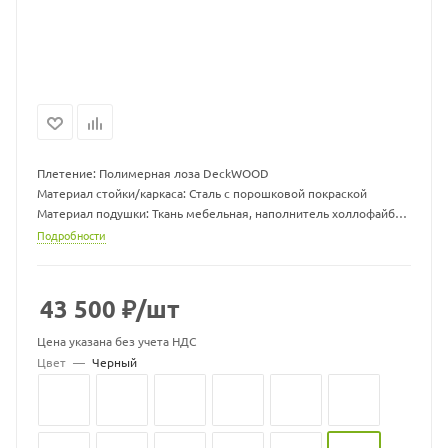
Плетение: Полимерная лоза DeckWOOD
Материал стойки/каркаса: Сталь с порошковой покраской
Материал подушки: Ткань мебельная, наполнитель холлофайбер
Размер гамака ДхШхВ, мм: 960 х 1300 х 710
Подробности
Размер подушки ДхШхВ, мм: 1000 х 1000 х 70
Вес гамака, кг: 15
Вес стойки, кг: 19,5
43 500
₽
/шт
Максимальная нагрузка, кг: 150
Цвет подушек может меняться
Цена указана без учета НДС
Цвет
—
Черный