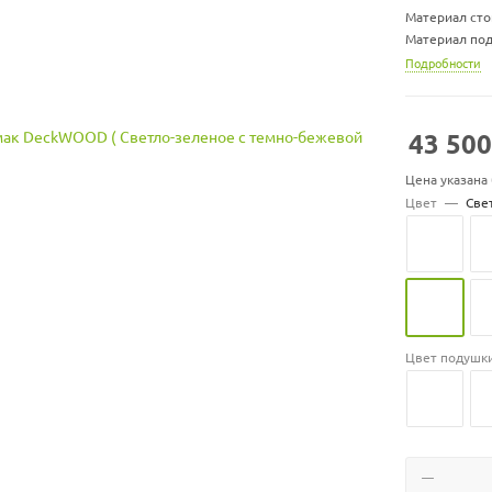
Материал сто
Материал под
Размер гамак
Подробности
Размер подуш
Вес гамака, кг
Вес стойки, кг
43 500
Максимальная 
Цвет подуше
Цена указана
Цвет
—
Све
Цвет подушк