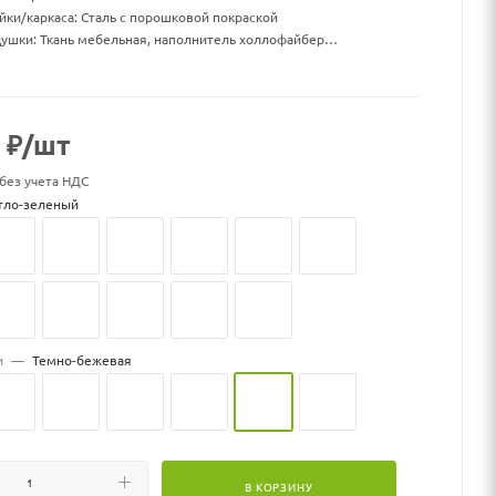
йки/каркаса: Сталь с порошковой покраской
ушки: Ткань мебельная, наполнитель холлофайбер
а ДхШхВ, мм: 960 х 1300 х 710
ки ДхШхВ, мм: 1000 х 1000 х 70
: 15
: 19,5
₽
/шт
нагрузка, кг: 150
к может меняться
 без учета НДС
тло-зеленый
и
—
Темно-бежевая
В КОРЗИНУ