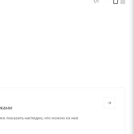
1/1
—
уками
же показать наглядно, что можно из нее