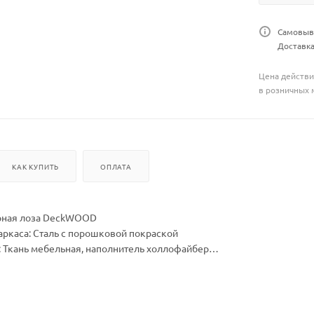
Самовыво
Доставка
Цена действи
в розничных 
КАК КУПИТЬ
ОПЛАТА
рная лоза DeckWOOD
аркаса: Сталь с порошковой покраской
 Ткань мебельная, наполнитель холлофайбер
В, мм: 960 х 1300 х 710
ШхВ, мм: 1000 х 1000 х 70