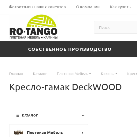
Фотоотзывы наших клиентов
О компании
Как купить
СОБСТВЕННОЕ ПРОИЗВОДСТВО
—
—
—
—
Главная
Каталог
Плетеная Мебель
Коконы
Крес
Кресло-гамак DeckWOOD
КАТАЛОГ
Плетеная Мебель