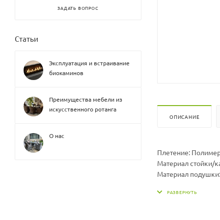
ЗАДАТЬ ВОПРОС
Статьи
Эксплуатация и встраивание
биокаминов
Преимущества мебели из
искусственного ротанга
ОПИСАНИЕ
О нас
Плетение: Полиме
Материал стойки/к
Материал подушки:
Размер гамака ДхШх
Размер подушки Дх
Вес гамака, кг: 15
Вес стойки, кг: 19,5