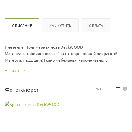
ОПИСАНИЕ
КАК КУПИТЬ
ОПЛАТА
Плетение: Полимерная лоза DeckWOOD
Материал стойки/каркаса: Сталь с порошковой покраской
Материал подушки: Ткань мебельная, наполнитель
холлофайбер
Размер гамака ДхШхВ, мм: 960 х 1300 х 710
Размер подушки ДхШхВ, мм: 1000 х 1000 х 70
Вес гамака, кг: 15
Фотогалерея
1/1
—
Вес стойки, кг: 19,5
Максимальная нагрузка, кг: 150
Цвет подушек может меняться