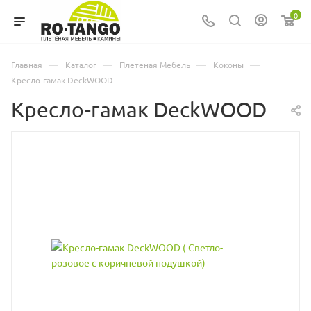
0
—
—
—
—
Главная
Каталог
Плетеная Мебель
Коконы
Кресло-гамак DeckWOOD
Кресло-гамак DeckWOOD