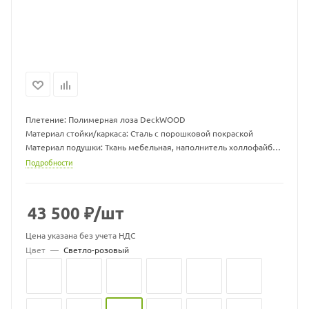
Плетение: Полимерная лоза DeckWOOD
Материал стойки/каркаса: Сталь с порошковой покраской
Материал подушки: Ткань мебельная, наполнитель холлофайбер
Размер гамака ДхШхВ, мм: 960 х 1300 х 710
Подробности
Размер подушки ДхШхВ, мм: 1000 х 1000 х 70
Вес гамака, кг: 15
Вес стойки, кг: 19,5
43 500
₽
/шт
Максимальная нагрузка, кг: 150
Цвет подушек может меняться
Цена указана без учета НДС
Цвет
—
Светло-розовый